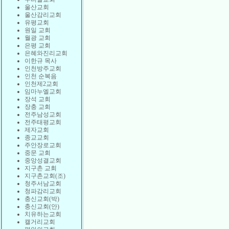
울산교회
울산감리교회
유평교회
원일 교회
월광 교회
은평 교회
은혜와진리교회
이한규 목사
인천방주교회
인천 순복음
인천제2교회
임마누엘교회
장석 교회
장충 교회
전주남성교회
전주태평교회
제자교회
종교교회
주안장로교회
중문 교회
중앙성결교회
지구촌 교회
지구촌교회(조)
청주서남교회
청파감리교회
충신교회(박)
충신교회(안)
치유하는교회
캘거리교회