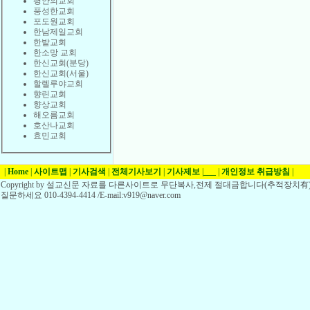
평안의교회
풍성한교회
포도원교회
한남제일교회
한밭교회
한소망 교회
한신교회(분당)
한신교회(서울)
할렐루야교회
향린교회
향상교회
해오름교회
호산나교회
효민교회
|
Home
|
사이트맵
|
기사검색
|
전체기사보기
|
기사제보
|
___
|
개인정보 취급방침
|
Copyright by 설교신문 자료를 다른사이트로 무단복사,전제 절대금합니다(추적장치有)
질문하세요 010-4394-4414 /E-mail:v919@naver.com