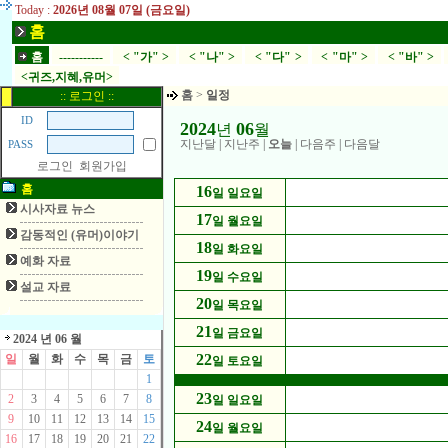
Today :
2026년 08월 07일 (금요일)
홈
홈
-----------
< "가" >
< "나" >
< "다" >
< "마" >
< "바" >
<귀즈,지혜,유머>
홈
>
일정
:: 로그인 ::
ID
2024
06
년
월
지난달
|
지난주
|
오늘
|
다음주
|
다음달
PASS
로그인
회원가입
홈
16
일 일요일
시사자료 뉴스
17
일 월요일
감동적인 (유머)이야기
18
일 화요일
예화 자료
19
일 수요일
설교 자료
20
일 목요일
21
일 금요일
2024 년 06 월
22
일
월
화
수
목
금
토
일 토요일
1
23
2
3
4
5
6
7
8
일 일요일
9
10
11
12
13
14
15
24
일 월요일
16
17
18
19
20
21
22