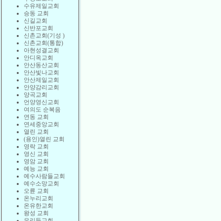
수유제일교회
승동 교회
신길교회
신반포교회
신촌교회(기성 )
신촌교회(통합)
아현성결교회
안디옥교회
안산동산교회
안산빛나교회
안산제일교회
안양감리교회
양곡교회
언양영신교회
여의도 순복음
연동 교회
연세중앙교회
열린 교회
(용인)열린 교회
영락 교회
영신 교회
영암 교회
예능 교회
예수사람들교회
예수소망교회
오륜 교회
온누리교회
온유한교회
왕성 교회
우리들교회