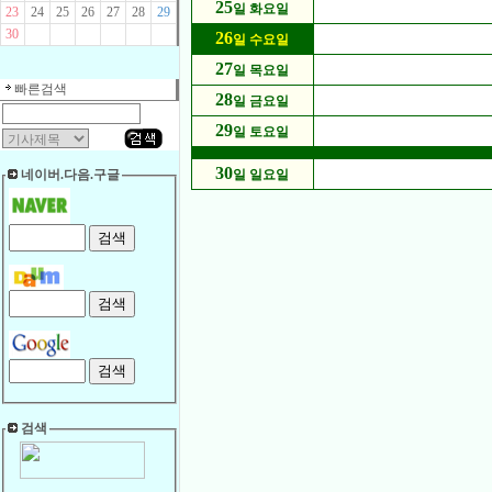
25
일 화요일
23
24
25
26
27
28
29
30
26
일 수요일
27
일 목요일
빠른검색
28
일 금요일
29
일 토요일
30
네이버.다음.구글
일 일요일
검색