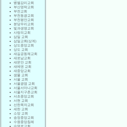
벧엘감리교회
부산영락교회
부전교회
부천동광교회
부천평안교회
분당우리교회
빛과생명교회
사랑의교회
삼일 교회
삼일교회(상계)
상도중앙교회
상도 교회
새길공동체교회
새로남교회
새문안 교회
새에덴 교회
새중앙교회
샘물 교회
서울 교회
서울광염 교회
서울서마나교회
서울지구촌교회
서초중앙교회
서현 교회
선한목자교회
세한 교회
소망 교회
송정중앙교회
수원중앙침례
수영로교회