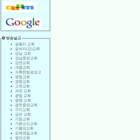
방송설교
갈릴리 교회
갈보리(강)교회
강남 교회
강남중앙교회
강변교회
개봉교회
거룩한빛광성교
경동교회
경향교회
고척교회
과천 교회
광림 교회
광명 교회
광주중앙교회
구미교회
금란 교회
기둥교회
기쁜소식교회
기쁨의교회
김해제일교회
꿈의교회