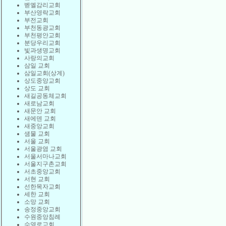
벧엘감리교회
부산영락교회
부전교회
부천동광교회
부천평안교회
분당우리교회
빛과생명교회
사랑의교회
삼일 교회
삼일교회(상계)
상도중앙교회
상도 교회
새길공동체교회
새로남교회
새문안 교회
새에덴 교회
새중앙교회
샘물 교회
서울 교회
서울광염 교회
서울서마나교회
서울지구촌교회
서초중앙교회
서현 교회
선한목자교회
세한 교회
소망 교회
송정중앙교회
수원중앙침례
수영로교회