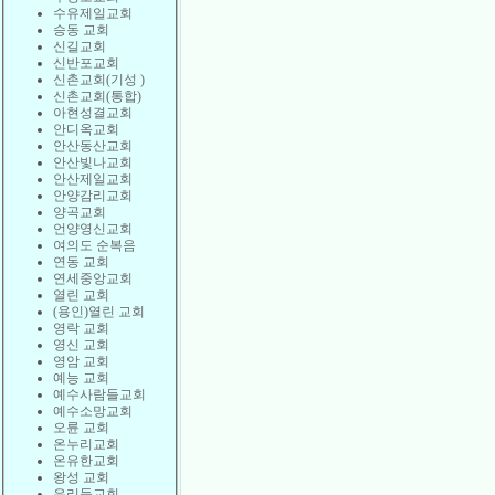
수유제일교회
승동 교회
신길교회
신반포교회
신촌교회(기성 )
신촌교회(통합)
아현성결교회
안디옥교회
안산동산교회
안산빛나교회
안산제일교회
안양감리교회
양곡교회
언양영신교회
여의도 순복음
연동 교회
연세중앙교회
열린 교회
(용인)열린 교회
영락 교회
영신 교회
영암 교회
예능 교회
예수사람들교회
예수소망교회
오륜 교회
온누리교회
온유한교회
왕성 교회
우리들교회