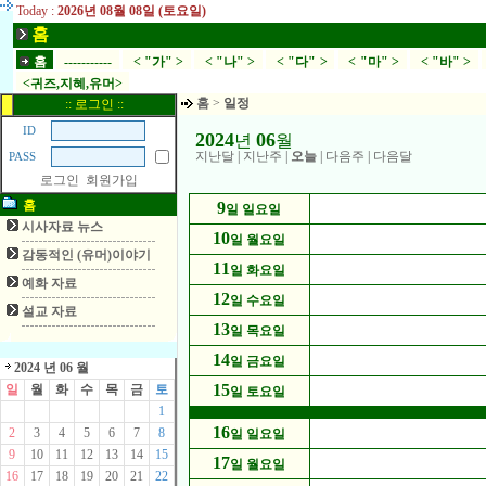
Today :
2026년 08월 08일 (토요일)
홈
홈
-----------
< "가" >
< "나" >
< "다" >
< "마" >
< "바" >
<귀즈,지혜,유머>
홈
>
일정
:: 로그인 ::
ID
2024
06
년
월
지난달
|
지난주
|
오늘
|
다음주
|
다음달
PASS
로그인
회원가입
홈
9
일 일요일
시사자료 뉴스
10
일 월요일
감동적인 (유머)이야기
11
일 화요일
예화 자료
12
일 수요일
설교 자료
13
일 목요일
14
일 금요일
2024 년 06 월
15
일
월
화
수
목
금
토
일 토요일
1
16
2
3
4
5
6
7
8
일 일요일
9
10
11
12
13
14
15
17
일 월요일
16
17
18
19
20
21
22