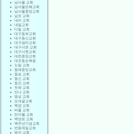
남서울 교회
남서울은혜교회
남서울중앙교회
남포 교회
내리 교회
내일교회
다일 교회
대구동부교회
대구동신교회
대구샘터교회
대구서문 교회
대구서현교회
대전중앙교회
대조동순복음
도림 교회
동래중앙교회
동숭 교회
동신 교회
동안 교회
두레 교회
만나 교회
명성 교회
모새골교회
목양 교회
바울 교회
반야월 교회
백양로 교회
백주년기념교회
번동제일교회
범어 교회