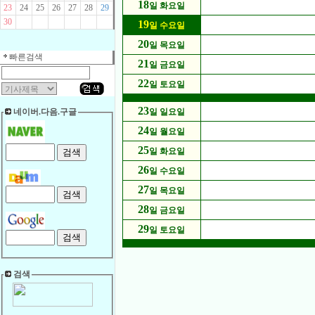
18
일 화요일
23
24
25
26
27
28
29
30
19
일 수요일
20
일 목요일
빠른검색
21
일 금요일
22
일 토요일
23
네이버.다음.구글
일 일요일
24
일 월요일
25
일 화요일
26
일 수요일
27
일 목요일
28
일 금요일
29
일 토요일
검색