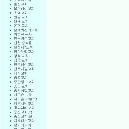
울산교회
울산감리교회
유평교회
원일 교회
월광 교회
은평 교회
은혜와진리교회
이한규 목사
인천방주교회
인천 순복음
인천제2교회
임마누엘교회
장석 교회
장충 교회
전주남성교회
전주태평교회
제자교회
종교교회
주안장로교회
중문 교회
중앙성결교회
지구촌 교회
지구촌교회(조)
청주서남교회
청파감리교회
충신교회(박)
충신교회(안)
치유하는교회
캘거리교회