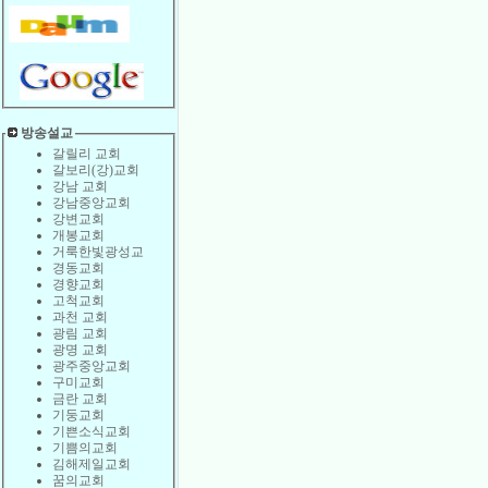
방송설교
갈릴리 교회
갈보리(강)교회
강남 교회
강남중앙교회
강변교회
개봉교회
거룩한빛광성교
경동교회
경향교회
고척교회
과천 교회
광림 교회
광명 교회
광주중앙교회
구미교회
금란 교회
기둥교회
기쁜소식교회
기쁨의교회
김해제일교회
꿈의교회