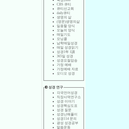
묵상2000
CBS 큐티
큐티선교회
daily큐티
생명의 삶
(영문)생명의삶
일용할 양식
오늘의 양식
매일기도
모닝콜
남학매일성경
매일 성경읽기
성경1年 1讀
365일 성경
성경요절암송
가정 예배
가정예배 자료
오디오 성경
성경 연구
각국언어성경
직장사역연구소
성경 이야기
성경핵심도표
성경 질문
성경난해풀이
성경114 문의
광성 성경공부
말씀운동