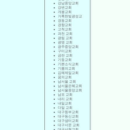
강남중앙교회
강변교회
개봉교회
거룩한빛광성교
경동교회
경향교회
고척교회
과천 교회
광림 교회
광명 교회
광주중앙교회
구미교회
금란 교회
기둥교회
기쁜소식교회
기쁨의교회
김해제일교회
꿈의교회
남서울 교회
남서울은혜교회
남서울중앙교회
남포 교회
내리 교회
내일교회
다일 교회
대구동부교회
대구동신교회
대구샘터교회
대구서문 교회
대구서현교회