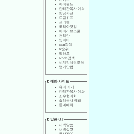
싸이월드
한태환목사 예화
항공사진
드림위즈
프리첼
코리아닷컴
아이러브스쿨
천리안
넷피아
msn검색
tv순위
웹하드
whois검색
세계검섹창모음
랭키닷컴
예화 사이트
유머 가게
한태환목사 예화
조수현예화
슐러목사 예화
통계예화
말씀 QT
새벽말씀
새벽설교