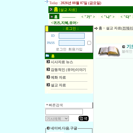
Today :
2026년 08월 07일 (금요일)
홈
[설교 자료]
홈
-----------
< "가" >
< "나" >
< "다" 
<귀즈,지혜,유머>
홈
>
설교 자료(
전체리
:: 로그인 ::
ID
PASS
기
로그인
회원가입
블레인 
홈
시사자료 뉴스
감동적인 (유머)이야기
예화 자료
설교 자료
빠른검색
네이버.다음.구글