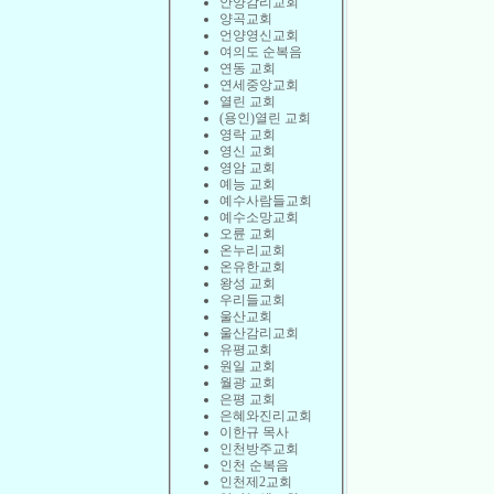
안양감리교회
양곡교회
언양영신교회
여의도 순복음
연동 교회
연세중앙교회
열린 교회
(용인)열린 교회
영락 교회
영신 교회
영암 교회
예능 교회
예수사람들교회
예수소망교회
오륜 교회
온누리교회
온유한교회
왕성 교회
우리들교회
울산교회
울산감리교회
유평교회
원일 교회
월광 교회
은평 교회
은혜와진리교회
이한규 목사
인천방주교회
인천 순복음
인천제2교회