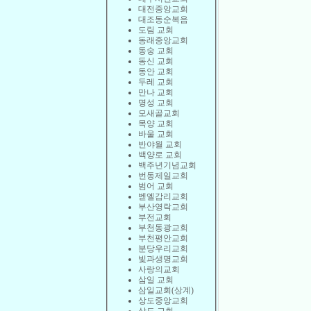
대전중앙교회
대조동순복음
도림 교회
동래중앙교회
동숭 교회
동신 교회
동안 교회
두레 교회
만나 교회
명성 교회
모새골교회
목양 교회
바울 교회
반야월 교회
백양로 교회
백주년기념교회
번동제일교회
범어 교회
벧엘감리교회
부산영락교회
부전교회
부천동광교회
부천평안교회
분당우리교회
빛과생명교회
사랑의교회
삼일 교회
삼일교회(상계)
상도중앙교회