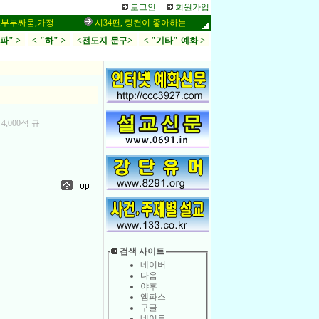
로그인
회원가입
움,가정
시34편, 링컨이 좋아하는 말씀,응답,두려움
인터넷 설교 
.파" >
< "하" >
<전도지 문구>
< "기타" 예화 >
,000석 규
검색 사이트
네이버
다음
야후
엠파스
구글
네이트