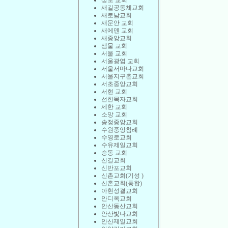
상도 교회
새길공동체교회
새로남교회
새문안 교회
새에덴 교회
새중앙교회
샘물 교회
서울 교회
서울광염 교회
서울서마나교회
서울지구촌교회
서초중앙교회
서현 교회
선한목자교회
세한 교회
소망 교회
송정중앙교회
수원중앙침례
수영로교회
수유제일교회
승동 교회
신길교회
신반포교회
신촌교회(기성 )
신촌교회(통합)
아현성결교회
안디옥교회
안산동산교회
안산빛나교회
안산제일교회