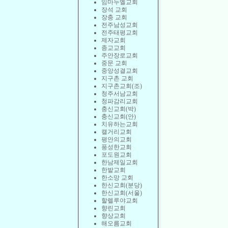
임마누엘교회
장석 교회
장충 교회
전주남성교회
전주태평교회
제자교회
종교교회
주안장로교회
중문 교회
중앙성결교회
지구촌 교회
지구촌교회(조)
청주서남교회
청파감리교회
충신교회(박)
충신교회(안)
치유하는교회
캘거리교회
평안의교회
풍성한교회
포도원교회
한남제일교회
한밭교회
한소망 교회
한신교회(분당)
한신교회(서울)
할렐루야교회
향린교회
향상교회
해오름교회