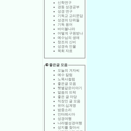
신학연구
경동 성경공부
성경 연구
기독교 교리문답
성경의 단위들
기독 용어
바이블나라
어떻게 구원받나
예수님의 생애
창조의 신비
성경속 인물
목회 자료
좋은글 모음
오늘의 겨자씨
예수 칼럼
노목사컬럼
좋은글 모음
햇볕같은이야기
말씀의 뜨락
좋은 글 마당
직장인 글 모음
유머.십계명
밤중소리
인터레시아
성경여행
나라별성경여행
성지를 찾아서