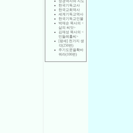
성경역사와 지도
한국기독교사
한국교회역사
세계기독교역사
한국기독교인물
박재순 목사의 <
삶의 씨앗>
김재성 목사의 <
민들레홀씨>
[팡세] 천가지 생
각(250편)
주기도문을확바
꿔라(100편)