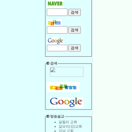
검색
방송설교
갈릴리 교회
갈보리(강)교회
강남 교회