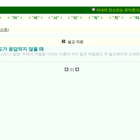
아내의 잔소리는 유익한가,부부싸
>
< "마" >
< "바" >
< "사" >
< "아" >
< "자" >
< "차" >
< "타
스트
)
설교 자료
도가 응답되지 않을 때
스미스 칼럼 ‘우레의 아들들’이라는 이름의 우리 팀은 메릴랜드 주 솔즈베리에 소재한 4
[
1
]