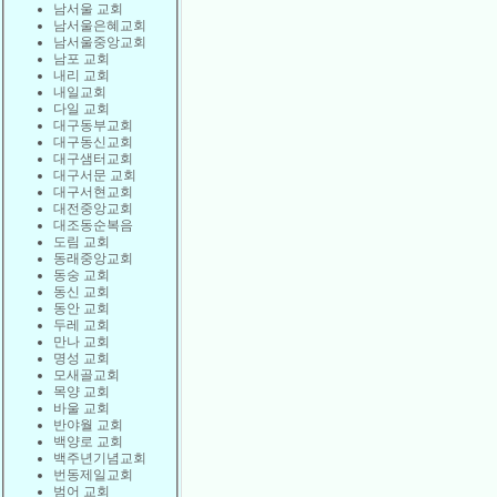
남서울 교회
남서울은혜교회
남서울중앙교회
남포 교회
내리 교회
내일교회
다일 교회
대구동부교회
대구동신교회
대구샘터교회
대구서문 교회
대구서현교회
대전중앙교회
대조동순복음
도림 교회
동래중앙교회
동숭 교회
동신 교회
동안 교회
두레 교회
만나 교회
명성 교회
모새골교회
목양 교회
바울 교회
반야월 교회
백양로 교회
백주년기념교회
번동제일교회
범어 교회