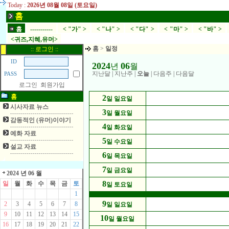
Today :
2026년 08월 08일 (토요일)
홈
홈
-----------
< "가" >
< "나" >
< "다" >
< "마" >
< "바" >
<귀즈,지혜,유머>
홈
>
일정
:: 로그인 ::
ID
2024
06
년
월
지난달
|
지난주
|
오늘
|
다음주
|
다음달
PASS
로그인
회원가입
홈
2
일 일요일
시사자료 뉴스
3
일 월요일
감동적인 (유머)이야기
4
일 화요일
예화 자료
5
일 수요일
설교 자료
6
일 목요일
7
일 금요일
2024 년 06 월
8
일
월
화
수
목
금
토
일 토요일
1
9
2
3
4
5
6
7
8
일 일요일
9
10
11
12
13
14
15
10
일 월요일
16
17
18
19
20
21
22