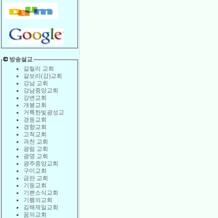
방송설교
갈릴리 교회
갈보리(강)교회
강남 교회
강남중앙교회
강변교회
개봉교회
거룩한빛광성교
경동교회
경향교회
고척교회
과천 교회
광림 교회
광명 교회
광주중앙교회
구미교회
금란 교회
기둥교회
기쁜소식교회
기쁨의교회
김해제일교회
꿈의교회