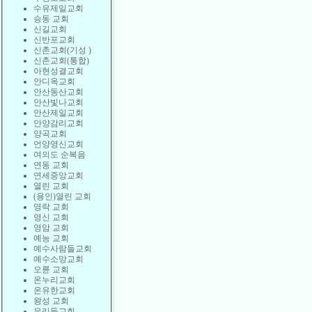
수유제일교회
승동 교회
신길교회
신반포교회
신촌교회(기성 )
신촌교회(통합)
아현성결교회
안디옥교회
안산동산교회
안산빛나교회
안산제일교회
안양감리교회
양곡교회
언양영신교회
여의도 순복음
연동 교회
연세중앙교회
열린 교회
(용인)열린 교회
영락 교회
영신 교회
영암 교회
예능 교회
예수사람들교회
예수소망교회
오륜 교회
온누리교회
온유한교회
왕성 교회
우리들교회