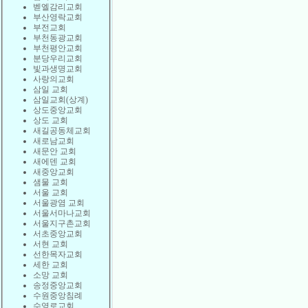
벧엘감리교회
부산영락교회
부전교회
부천동광교회
부천평안교회
분당우리교회
빛과생명교회
사랑의교회
삼일 교회
삼일교회(상계)
상도중앙교회
상도 교회
새길공동체교회
새로남교회
새문안 교회
새에덴 교회
새중앙교회
샘물 교회
서울 교회
서울광염 교회
서울서마나교회
서울지구촌교회
서초중앙교회
서현 교회
선한목자교회
세한 교회
소망 교회
송정중앙교회
수원중앙침례
수영로교회