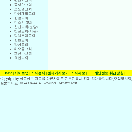
평안의교회
풍성한교회
포도원교회
한남제일교회
한밭교회
한소망 교회
한신교회(분당)
한신교회(서울)
할렐루야교회
향린교회
향상교회
해오름교회
호산나교회
효민교회
|
Home
|
사이트맵
|
기사검색
|
전체기사보기
|
기사제보
|
___
|
개인정보 취급방침
|
Copyright by 설교신문 자료를 다른사이트로 무단복사,전제 절대금합니다(추적장치有)
질문하세요 010-4394-4414 /E-mail:v919@naver.com