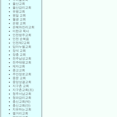
울산교회
울산감리교회
유평교회
원일 교회
월광 교회
은평 교회
은혜와진리교회
이한규 목사
인천방주교회
인천 순복음
인천제2교회
임마누엘교회
장석 교회
장충 교회
전주남성교회
전주태평교회
제자교회
종교교회
주안장로교회
중문 교회
중앙성결교회
지구촌 교회
지구촌교회(조)
청주서남교회
청파감리교회
충신교회(박)
충신교회(안)
치유하는교회
캘거리교회