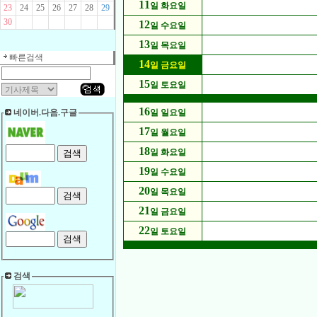
11
일 화요일
23
24
25
26
27
28
29
30
12
일 수요일
13
일 목요일
빠른검색
14
일 금요일
15
일 토요일
16
네이버.다음.구글
일 일요일
17
일 월요일
18
일 화요일
19
일 수요일
20
일 목요일
21
일 금요일
22
일 토요일
검색