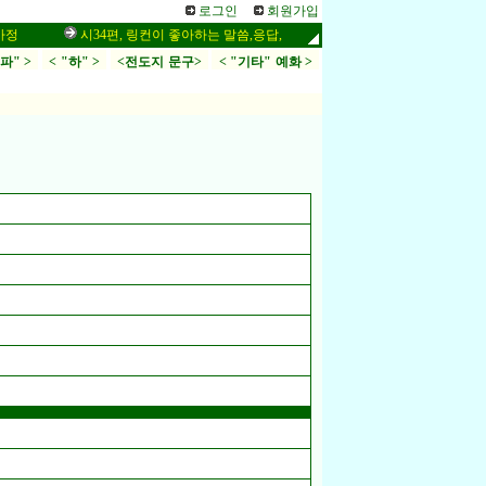
로그인
회원가입
시34편, 링컨이 좋아하는 말씀,응답,두려움
인터넷 설교 작성법
.파" >
< "하" >
<전도지 문구>
< "기타" 예화 >