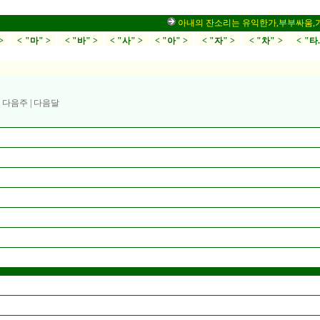
아내의 잔소리는 유익한가,부부싸움,가정
>
< "마" >
< "바" >
< "사" >
< "아" >
< "자" >
< "차" >
< "타
|
다음주
|
다음달