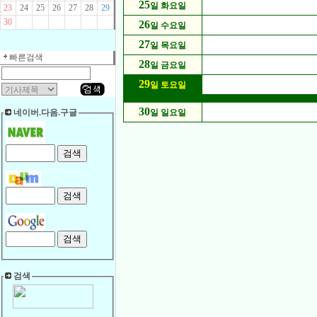
25
일 화요일
23
24
25
26
27
28
29
30
26
일 수요일
27
일 목요일
빠른검색
28
일 금요일
29
일 토요일
30
네이버.다음.구글
일 일요일
검색