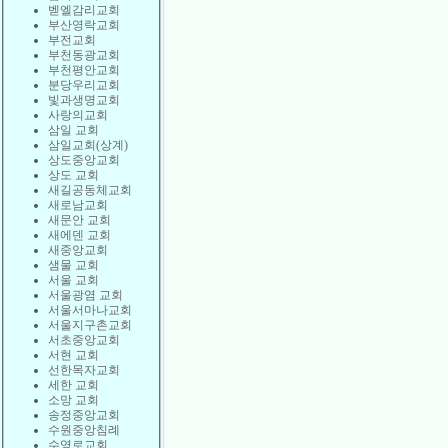
벧엘감리교회
부산영락교회
부전교회
부천동광교회
부천평안교회
분당우리교회
빛과생명교회
사랑의교회
삼일 교회
삼일교회(상계)
상도중앙교회
상도 교회
새길공동체교회
새로남교회
새문안 교회
새에덴 교회
새중앙교회
샘물 교회
서울 교회
서울광염 교회
서울서마나교회
서울지구촌교회
서초중앙교회
서현 교회
선한목자교회
세한 교회
소망 교회
송정중앙교회
수원중앙침례
수영로교회