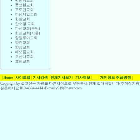
평안의교회
풍성한교회
포도원교회
한남제일교회
한밭교회
한소망 교회
한신교회(분당)
한신교회(서울)
할렐루야교회
향린교회
향상교회
해오름교회
호산나교회
효민교회
|
Home
|
사이트맵
|
기사검색
|
전체기사보기
|
기사제보
|
___
|
개인정보 취급방침
|
Copyright by 설교신문 자료를 다른사이트로 무단복사,전제 절대금합니다(추적장치有)
질문하세요 010-4394-4414 /E-mail:v919@naver.com