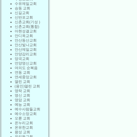
수유제일교회
승동 교회
신길교회
신반포교회
신촌교회(기성 )
신촌교회(통합)
아현성결교회
안디옥교회
안산동산교회
안산빛나교회
안산제일교회
안양감리교회
양곡교회
언양영신교회
여의도 순복음
연동 교회
연세중앙교회
열린 교회
(용인)열린 교회
영락 교회
영신 교회
영암 교회
예능 교회
예수사람들교회
예수소망교회
오륜 교회
온누리교회
온유한교회
왕성 교회
우리들교회