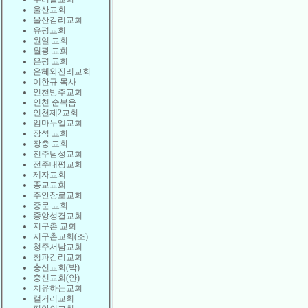
울산교회
울산감리교회
유평교회
원일 교회
월광 교회
은평 교회
은혜와진리교회
이한규 목사
인천방주교회
인천 순복음
인천제2교회
임마누엘교회
장석 교회
장충 교회
전주남성교회
전주태평교회
제자교회
종교교회
주안장로교회
중문 교회
중앙성결교회
지구촌 교회
지구촌교회(조)
청주서남교회
청파감리교회
충신교회(박)
충신교회(안)
치유하는교회
캘거리교회