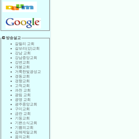
방송설교
갈릴리 교회
갈보리(강)교회
강남 교회
강남중앙교회
강변교회
개봉교회
거룩한빛광성교
경동교회
경향교회
고척교회
과천 교회
광림 교회
광명 교회
광주중앙교회
구미교회
금란 교회
기둥교회
기쁜소식교회
기쁨의교회
김해제일교회
꿈의교회