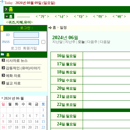
Today :
2026년 08월 09일 (일요일)
홈
홈
-----------
< "가" >
< "나" >
< "다" >
< "마" >
< "바" >
<귀즈,지혜,유머>
홈
>
일정
:: 로그인 ::
ID
2024
06
년
월
지난달
|
지난주
|
오늘
|
다음주
|
다음달
PASS
로그인
회원가입
홈
16
일 일요일
시사자료 뉴스
17
일 월요일
감동적인 (유머)이야기
18
일 화요일
예화 자료
19
일 수요일
설교 자료
20
일 목요일
21
일 금요일
2024 년 06 월
22
일
월
화
수
목
금
토
일 토요일
1
23
2
3
4
5
6
7
8
일 일요일
9
10
11
12
13
14
15
24
일 월요일
16
17
18
19
20
21
22