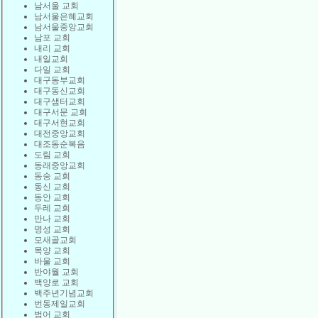
남서울 교회
남서울은혜교회
남서울중앙교회
남포 교회
내리 교회
내일교회
다일 교회
대구동부교회
대구동신교회
대구샘터교회
대구서문 교회
대구서현교회
대전중앙교회
대조동순복음
도림 교회
동래중앙교회
동숭 교회
동신 교회
동안 교회
두레 교회
만나 교회
명성 교회
모새골교회
목양 교회
바울 교회
반야월 교회
백양로 교회
백주년기념교회
번동제일교회
범어 교회