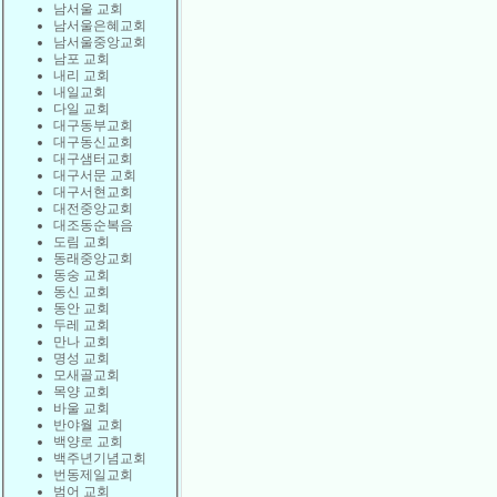
남서울 교회
남서울은혜교회
남서울중앙교회
남포 교회
내리 교회
내일교회
다일 교회
대구동부교회
대구동신교회
대구샘터교회
대구서문 교회
대구서현교회
대전중앙교회
대조동순복음
도림 교회
동래중앙교회
동숭 교회
동신 교회
동안 교회
두레 교회
만나 교회
명성 교회
모새골교회
목양 교회
바울 교회
반야월 교회
백양로 교회
백주년기념교회
번동제일교회
범어 교회