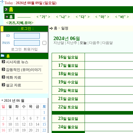
Today :
2026년 08월 09일 (일요일)
홈
홈
-----------
< "가" >
< "나" >
< "다" >
< "마" >
< "바" >
<귀즈,지혜,유머>
홈
>
일정
:: 로그인 ::
ID
2024
06
년
월
지난달
|
지난주
|
오늘
|
다음주
|
다음달
PASS
로그인
회원가입
홈
16
일 일요일
시사자료 뉴스
17
일 월요일
감동적인 (유머)이야기
18
일 화요일
예화 자료
19
일 수요일
설교 자료
20
일 목요일
21
일 금요일
2024 년 06 월
22
일
월
화
수
목
금
토
일 토요일
1
23
2
3
4
5
6
7
8
일 일요일
9
10
11
12
13
14
15
24
일 월요일
16
17
18
19
20
21
22