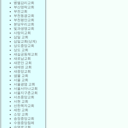
벧엘감리교회
부산영락교회
부전교회
부천동광교회
부천평안교회
분당우리교회
빛과생명교회
사랑의교회
삼일 교회
삼일교회(상계)
상도중앙교회
상도 교회
새길공동체교회
새로남교회
새문안 교회
새에덴 교회
새중앙교회
샘물 교회
서울 교회
서울광염 교회
서울서마나교회
서울지구촌교회
서초중앙교회
서현 교회
선한목자교회
세한 교회
소망 교회
송정중앙교회
수원중앙침례
수영로교회