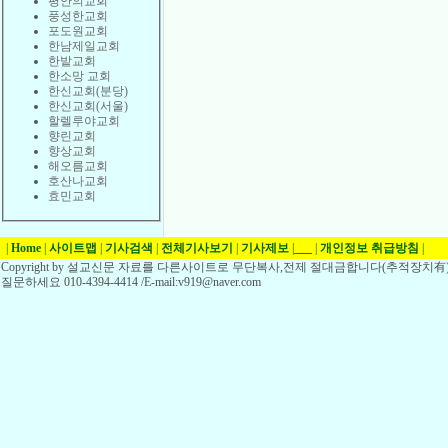
평안의교회
풍성한교회
포도원교회
한남제일교회
한밭교회
한소망 교회
한신교회(분당)
한신교회(서울)
할렐루야교회
향린교회
향상교회
해오름교회
호산나교회
효민교회
|
Home
|
사이트맵
|
기사검색
|
전체기사보기
|
기사제보
|
___
|
개인정보 취급방침
|
Copyright by 설교신문 자료를 다른사이트로 무단복사,전제 절대금합니다(추적장치有)
질문하세요 010-4394-4414 /E-mail:v919@naver.com