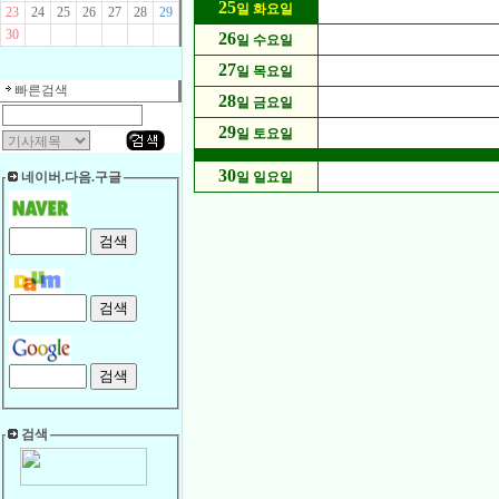
25
일 화요일
23
24
25
26
27
28
29
30
26
일 수요일
27
일 목요일
빠른검색
28
일 금요일
29
일 토요일
30
네이버.다음.구글
일 일요일
검색