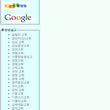
방송설교
갈릴리 교회
갈보리(강)교회
강남 교회
강남중앙교회
강변교회
개봉교회
거룩한빛광성교
경동교회
경향교회
고척교회
과천 교회
광림 교회
광명 교회
광주중앙교회
구미교회
금란 교회
기둥교회
기쁜소식교회
기쁨의교회
김해제일교회
꿈의교회