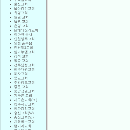
울산교회
울산감리교회
유평교회
원일 교회
월광 교회
은평 교회
은혜와진리교회
이한규 목사
인천방주교회
인천 순복음
인천제2교회
임마누엘교회
장석 교회
장충 교회
전주남성교회
전주태평교회
제자교회
종교교회
주안장로교회
중문 교회
중앙성결교회
지구촌 교회
지구촌교회(조)
청주서남교회
청파감리교회
충신교회(박)
충신교회(안)
치유하는교회
캘거리교회