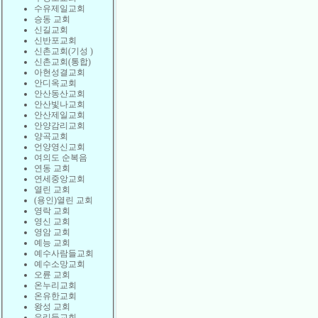
수유제일교회
승동 교회
신길교회
신반포교회
신촌교회(기성 )
신촌교회(통합)
아현성결교회
안디옥교회
안산동산교회
안산빛나교회
안산제일교회
안양감리교회
양곡교회
언양영신교회
여의도 순복음
연동 교회
연세중앙교회
열린 교회
(용인)열린 교회
영락 교회
영신 교회
영암 교회
예능 교회
예수사람들교회
예수소망교회
오륜 교회
온누리교회
온유한교회
왕성 교회
우리들교회