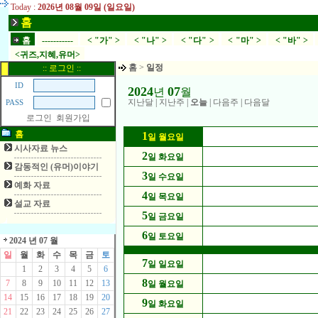
Today :
2026년 08월 09일 (일요일)
홈
홈
-----------
< "가" >
< "나" >
< "다" >
< "마" >
< "바" >
<귀즈,지혜,유머>
홈
>
일정
:: 로그인 ::
ID
2024
07
년
월
지난달
|
지난주
|
오늘
|
다음주
|
다음달
PASS
로그인
회원가입
홈
1
일 월요일
시사자료 뉴스
2
일 화요일
감동적인 (유머)이야기
3
일 수요일
예화 자료
4
일 목요일
설교 자료
5
일 금요일
6
일 토요일
2024 년 07 월
일
월
화
수
목
금
토
7
일 일요일
1
2
3
4
5
6
8
7
8
9
10
11
12
13
일 월요일
14
15
16
17
18
19
20
9
일 화요일
21
22
23
24
25
26
27