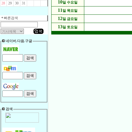
10
일 수요일
28
29
30
31
11
일 목요일
빠른검색
12
일 금요일
13
일 토요일
네이버.다음.구글
검색