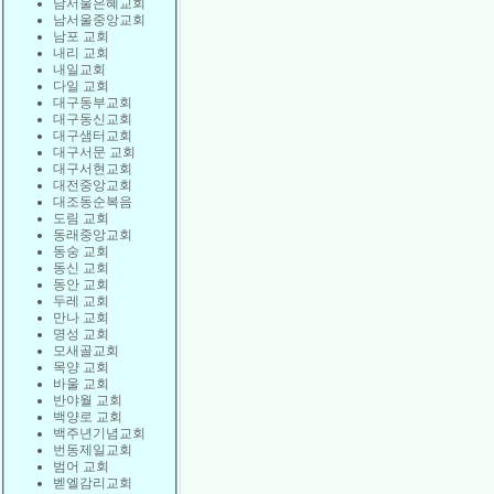
남서울은혜교회
남서울중앙교회
남포 교회
내리 교회
내일교회
다일 교회
대구동부교회
대구동신교회
대구샘터교회
대구서문 교회
대구서현교회
대전중앙교회
대조동순복음
도림 교회
동래중앙교회
동숭 교회
동신 교회
동안 교회
두레 교회
만나 교회
명성 교회
모새골교회
목양 교회
바울 교회
반야월 교회
백양로 교회
백주년기념교회
번동제일교회
범어 교회
벧엘감리교회