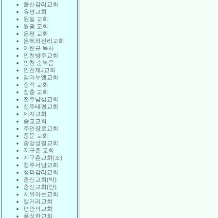
울산감리교회
유평교회
원일 교회
월광 교회
은평 교회
은혜와진리교회
이한규 목사
인천방주교회
인천 순복음
인천제2교회
임마누엘교회
장석 교회
장충 교회
전주남성교회
전주태평교회
제자교회
종교교회
주안장로교회
중문 교회
중앙성결교회
지구촌 교회
지구촌교회(조)
청주서남교회
청파감리교회
충신교회(박)
충신교회(안)
치유하는교회
캘거리교회
평안의교회
풍성한교회