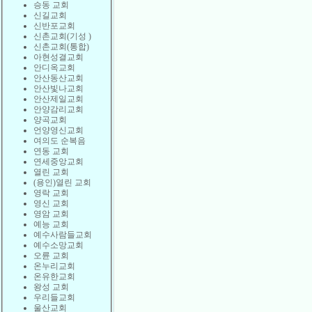
승동 교회
신길교회
신반포교회
신촌교회(기성 )
신촌교회(통합)
아현성결교회
안디옥교회
안산동산교회
안산빛나교회
안산제일교회
안양감리교회
양곡교회
언양영신교회
여의도 순복음
연동 교회
연세중앙교회
열린 교회
(용인)열린 교회
영락 교회
영신 교회
영암 교회
예능 교회
예수사람들교회
예수소망교회
오륜 교회
온누리교회
온유한교회
왕성 교회
우리들교회
울산교회