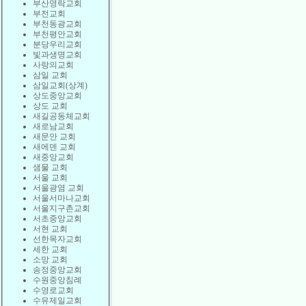
부산영락교회
부전교회
부천동광교회
부천평안교회
분당우리교회
빛과생명교회
사랑의교회
삼일 교회
삼일교회(상계)
상도중앙교회
상도 교회
새길공동체교회
새로남교회
새문안 교회
새에덴 교회
새중앙교회
샘물 교회
서울 교회
서울광염 교회
서울서마나교회
서울지구촌교회
서초중앙교회
서현 교회
선한목자교회
세한 교회
소망 교회
송정중앙교회
수원중앙침례
수영로교회
수유제일교회