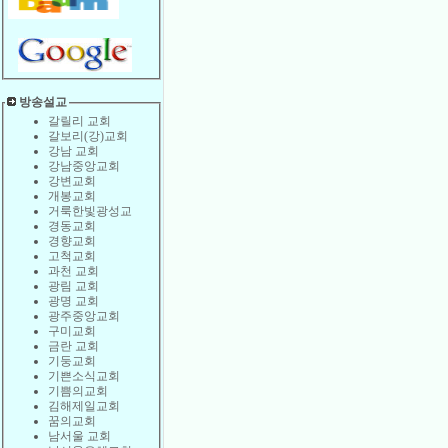
방송설교
갈릴리 교회
갈보리(강)교회
강남 교회
강남중앙교회
강변교회
개봉교회
거룩한빛광성교
경동교회
경향교회
고척교회
과천 교회
광림 교회
광명 교회
광주중앙교회
구미교회
금란 교회
기둥교회
기쁜소식교회
기쁨의교회
김해제일교회
꿈의교회
남서울 교회