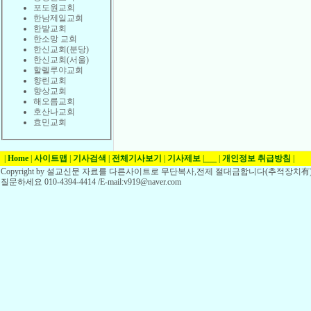
포도원교회
한남제일교회
한밭교회
한소망 교회
한신교회(분당)
한신교회(서울)
할렐루야교회
향린교회
향상교회
해오름교회
호산나교회
효민교회
|
Home
|
사이트맵
|
기사검색
|
전체기사보기
|
기사제보
|
___
|
개인정보 취급방침
|
Copyright by 설교신문 자료를 다른사이트로 무단복사,전제 절대금합니다(추적장치有)
질문하세요 010-4394-4414 /E-mail:v919@naver.com