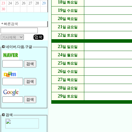
18
일 화요일
23
24
25
26
27
28
29
30
19
일 수요일
20
일 목요일
빠른검색
21
일 금요일
22
일 토요일
23
네이버.다음.구글
일 일요일
24
일 월요일
25
일 화요일
26
일 수요일
27
일 목요일
28
일 금요일
29
일 토요일
검색