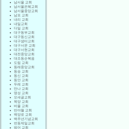
남서울 교회
남서울은혜교회
남서울중앙교회
남포 교회
내리 교회
내일교회
다일 교회
대구동부교회
대구동신교회
대구샘터교회
대구서문 교회
대구서현교회
대전중앙교회
대조동순복음
도림 교회
동래중앙교회
동숭 교회
동신 교회
동안 교회
두레 교회
만나 교회
명성 교회
모새골교회
목양 교회
바울 교회
반야월 교회
백양로 교회
백주년기념교회
번동제일교회
범어 교회