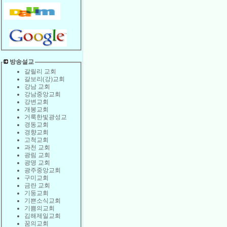
방송설교
갈릴리 교회
갈보리(강)교회
강남 교회
강남중앙교회
강변교회
개봉교회
거룩한빛광성교
경동교회
경향교회
고척교회
과천 교회
광림 교회
광명 교회
광주중앙교회
구미교회
금란 교회
기둥교회
기쁜소식교회
기쁨의교회
김해제일교회
꿈의교회