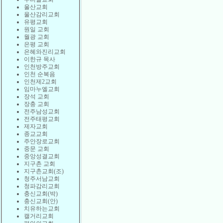
울산교회
울산감리교회
유평교회
원일 교회
월광 교회
은평 교회
은혜와진리교회
이한규 목사
인천방주교회
인천 순복음
인천제2교회
임마누엘교회
장석 교회
장충 교회
전주남성교회
전주태평교회
제자교회
종교교회
주안장로교회
중문 교회
중앙성결교회
지구촌 교회
지구촌교회(조)
청주서남교회
청파감리교회
충신교회(박)
충신교회(안)
치유하는교회
캘거리교회