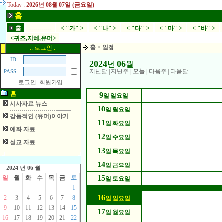
Today :
2026년 08월 07일 (금요일)
홈
홈
-----------
< "가" >
< "나" >
< "다" >
< "마" >
< "바" >
<귀즈,지혜,유머>
홈
>
일정
:: 로그인 ::
ID
2024
06
년
월
지난달
|
지난주
|
오늘
|
다음주
|
다음달
PASS
로그인
회원가입
홈
9
일 일요일
시사자료 뉴스
10
일 월요일
감동적인 (유머)이야기
11
일 화요일
예화 자료
12
일 수요일
설교 자료
13
일 목요일
14
일 금요일
2024 년 06 월
15
일
월
화
수
목
금
토
일 토요일
1
16
2
3
4
5
6
7
8
일 일요일
9
10
11
12
13
14
15
17
일 월요일
16
17
18
19
20
21
22