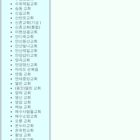
수유제일교회
승동 교회
신길교회
신반포교회
신촌교회(기성 )
신촌교회(통합)
아현성결교회
안디옥교회
안산동산교회
안산빛나교회
안산제일교회
안양감리교회
양곡교회
언양영신교회
여의도 순복음
연동 교회
연세중앙교회
열린 교회
(용인)열린 교회
영락 교회
영신 교회
영암 교회
예능 교회
예수사람들교회
예수소망교회
오륜 교회
온누리교회
온유한교회
왕성 교회
우리들교회