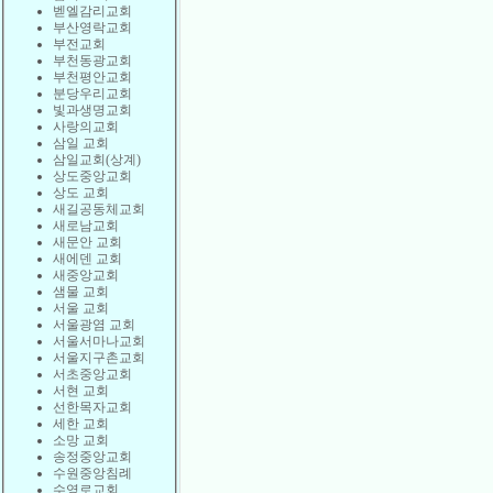
벧엘감리교회
부산영락교회
부전교회
부천동광교회
부천평안교회
분당우리교회
빛과생명교회
사랑의교회
삼일 교회
삼일교회(상계)
상도중앙교회
상도 교회
새길공동체교회
새로남교회
새문안 교회
새에덴 교회
새중앙교회
샘물 교회
서울 교회
서울광염 교회
서울서마나교회
서울지구촌교회
서초중앙교회
서현 교회
선한목자교회
세한 교회
소망 교회
송정중앙교회
수원중앙침례
수영로교회