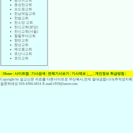
평안의교회
풍성한교회
포도원교회
한남제일교회
한밭교회
한소망 교회
한신교회(분당)
한신교회(서울)
할렐루야교회
향린교회
향상교회
해오름교회
호산나교회
효민교회
|
Home
|
사이트맵
|
기사검색
|
전체기사보기
|
기사제보
|
___
|
개인정보 취급방침
|
Copyright by 설교신문 자료를 다른사이트로 무단복사,전제 절대금합니다(추적장치有)
질문하세요 010-4394-4414 /E-mail:v919@naver.com