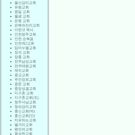
울산감리교회
유평교회
원일 교회
월광 교회
은평 교회
은혜와진리교회
이한규 목사
인천방주교회
인천 순복음
인천제2교회
임마누엘교회
장석 교회
장충 교회
전주남성교회
전주태평교회
제자교회
종교교회
주안장로교회
중문 교회
중앙성결교회
지구촌 교회
지구촌교회(조)
청주서남교회
청파감리교회
충신교회(박)
충신교회(안)
치유하는교회
캘거리교회
평안의교회
풍성한교회