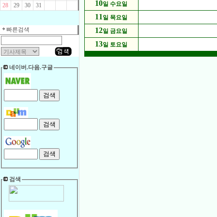
10
일 수요일
28
29
30
31
11
일 목요일
빠른검색
12
일 금요일
13
일 토요일
네이버.다음.구글
검색