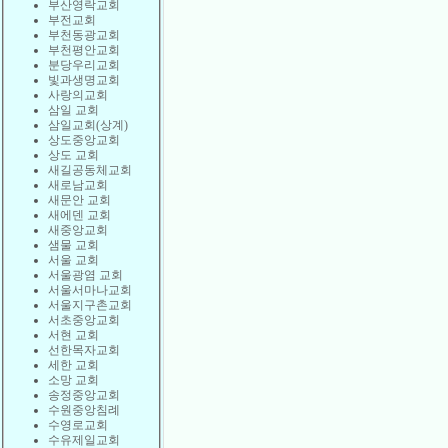
부산영락교회
부전교회
부천동광교회
부천평안교회
분당우리교회
빛과생명교회
사랑의교회
삼일 교회
삼일교회(상계)
상도중앙교회
상도 교회
새길공동체교회
새로남교회
새문안 교회
새에덴 교회
새중앙교회
샘물 교회
서울 교회
서울광염 교회
서울서마나교회
서울지구촌교회
서초중앙교회
서현 교회
선한목자교회
세한 교회
소망 교회
송정중앙교회
수원중앙침례
수영로교회
수유제일교회