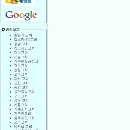
방송설교
갈릴리 교회
갈보리(강)교회
강남 교회
강남중앙교회
강변교회
개봉교회
거룩한빛광성교
경동교회
경향교회
고척교회
과천 교회
광림 교회
광명 교회
광주중앙교회
구미교회
금란 교회
기둥교회
기쁜소식교회
기쁨의교회
김해제일교회
꿈의교회
남서울 교회