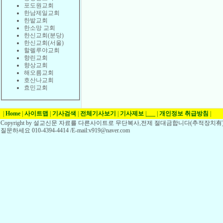
포도원교회
한남제일교회
한밭교회
한소망 교회
한신교회(분당)
한신교회(서울)
할렐루야교회
향린교회
향상교회
해오름교회
호산나교회
효민교회
|
Home
|
사이트맵
|
기사검색
|
전체기사보기
|
기사제보
|
___
|
개인정보 취급방침
|
Copyright by 설교신문 자료를 다른사이트로 무단복사,전제 절대금합니다(추적장치有)
질문하세요 010-4394-4414 /E-mail:v919@naver.com