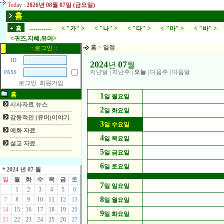
Today :
2026년 08월 07일 (금요일)
홈
홈
-----------
< "가" >
< "나" >
< "다" >
< "마" >
< "바" >
<귀즈,지혜,유머>
홈
>
일정
:: 로그인 ::
ID
2024
07
년
월
지난달
|
지난주
|
오늘
|
다음주
|
다음달
PASS
로그인
회원가입
홈
1
일 월요일
시사자료 뉴스
2
일 화요일
감동적인 (유머)이야기
3
일 수요일
예화 자료
4
일 목요일
설교 자료
5
일 금요일
6
일 토요일
2024 년 07 월
일
월
화
수
목
금
토
7
일 일요일
1
2
3
4
5
6
8
7
8
9
10
11
12
13
일 월요일
14
15
16
17
18
19
20
9
일 화요일
21
22
23
24
25
26
27