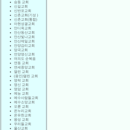
승동 교회
신길교회
신반포교회
신촌교회(기성 )
신촌교회(통합)
아현성결교회
안디옥교회
안산동산교회
안산빛나교회
안산제일교회
안양감리교회
양곡교회
언양영신교회
여의도 순복음
연동 교회
연세중앙교회
열린 교회
(용인)열린 교회
영락 교회
영신 교회
영암 교회
예능 교회
예수사람들교회
예수소망교회
오륜 교회
온누리교회
온유한교회
왕성 교회
우리들교회
울산교회