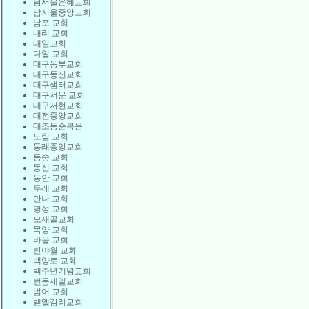
남서울은혜교회
남서울중앙교회
남포 교회
내리 교회
내일교회
다일 교회
대구동부교회
대구동신교회
대구샘터교회
대구서문 교회
대구서현교회
대전중앙교회
대조동순복음
도림 교회
동래중앙교회
동숭 교회
동신 교회
동안 교회
두레 교회
만나 교회
명성 교회
모새골교회
목양 교회
바울 교회
반야월 교회
백양로 교회
백주년기념교회
번동제일교회
범어 교회
벧엘감리교회