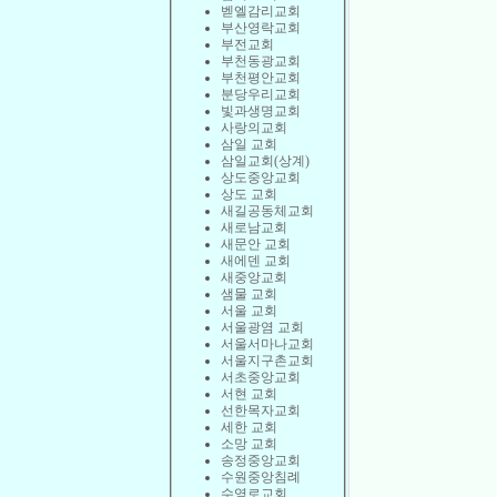
벧엘감리교회
부산영락교회
부전교회
부천동광교회
부천평안교회
분당우리교회
빛과생명교회
사랑의교회
삼일 교회
삼일교회(상계)
상도중앙교회
상도 교회
새길공동체교회
새로남교회
새문안 교회
새에덴 교회
새중앙교회
샘물 교회
서울 교회
서울광염 교회
서울서마나교회
서울지구촌교회
서초중앙교회
서현 교회
선한목자교회
세한 교회
소망 교회
송정중앙교회
수원중앙침례
수영로교회