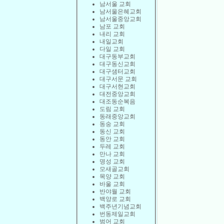
남서울 교회
남서울은혜교회
남서울중앙교회
남포 교회
내리 교회
내일교회
다일 교회
대구동부교회
대구동신교회
대구샘터교회
대구서문 교회
대구서현교회
대전중앙교회
대조동순복음
도림 교회
동래중앙교회
동숭 교회
동신 교회
동안 교회
두레 교회
만나 교회
명성 교회
모새골교회
목양 교회
바울 교회
반야월 교회
백양로 교회
백주년기념교회
번동제일교회
범어 교회