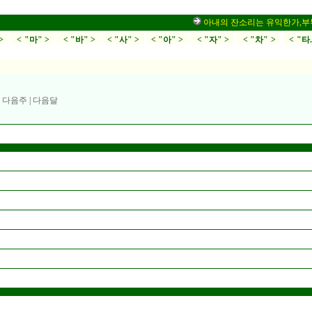
아내의 잔소리는 유익한가,부부싸움
>
< "마" >
< "바" >
< "사" >
< "아" >
< "자" >
< "차" >
< "타
|
다음주
|
다음달