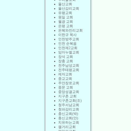
울산교회
울산감리교회
유평교회
원일 교회
월광 교회
은평 교회
은혜와진리교회
이한규 목사
인천방주교회
인천 순복음
인천제2교회
임마누엘교회
장석 교회
장충 교회
전주남성교회
전주태평교회
제자교회
종교교회
주안장로교회
중문 교회
중앙성결교회
지구촌 교회
지구촌교회(조)
청주서남교회
청파감리교회
충신교회(박)
충신교회(안)
치유하는교회
캘거리교회