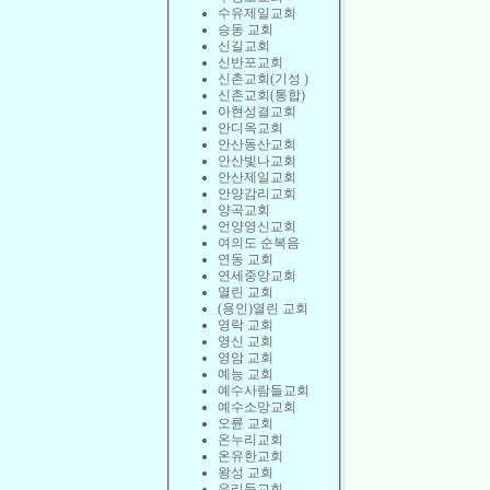
수유제일교회
승동 교회
신길교회
신반포교회
신촌교회(기성 )
신촌교회(통합)
아현성결교회
안디옥교회
안산동산교회
안산빛나교회
안산제일교회
안양감리교회
양곡교회
언양영신교회
여의도 순복음
연동 교회
연세중앙교회
열린 교회
(용인)열린 교회
영락 교회
영신 교회
영암 교회
예능 교회
예수사람들교회
예수소망교회
오륜 교회
온누리교회
온유한교회
왕성 교회
우리들교회