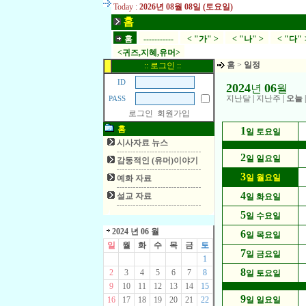
Today :
2026년 08월 08일 (토요일)
홈
홈
-----------
< "가" >
< "나" >
< "다" 
<귀즈,지혜,유머>
홈
>
일정
:: 로그인 ::
ID
2024
06
년
월
지난달
|
지난주
|
오늘
PASS
로그인
회원가입
홈
1
일 토요일
시사자료 뉴스
2
일 일요일
감동적인 (유머)이야기
3
일 월요일
예화 자료
4
설교 자료
일 화요일
5
일 수요일
2024 년 06 월
6
일 목요일
일
월
화
수
목
금
토
7
일 금요일
1
8
2
3
4
5
6
7
8
일 토요일
9
10
11
12
13
14
15
9
16
17
18
19
20
21
22
일 일요일