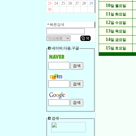
23
24
25
26
27
28
29
10
일 월요일
30
11
일 화요일
12
일 수요일
빠른검색
13
일 목요일
14
일 금요일
15
네이버.다음.구글
일 토요일
검색