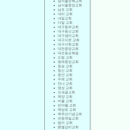
남서울은혜교회
남서울중앙교회
남포 교회
내리 교회
내일교회
다일 교회
대구동부교회
대구동신교회
대구샘터교회
대구서문 교회
대구서현교회
대전중앙교회
대조동순복음
도림 교회
동래중앙교회
동숭 교회
동신 교회
동안 교회
두레 교회
만나 교회
명성 교회
모새골교회
목양 교회
바울 교회
반야월 교회
백양로 교회
백주년기념교회
번동제일교회
범어 교회
벧엘감리교회