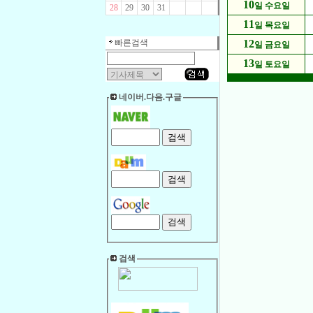
10
일 수요일
28
29
30
31
11
일 목요일
빠른검색
12
일 금요일
13
일 토요일
네이버.다음.구글
검색