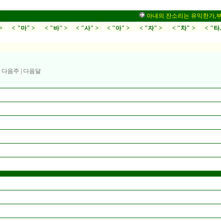
아내의 잔소리는 유익한가,부부싸움
>
< "마" >
< "바" >
< "사" >
< "아" >
< "자" >
< "차" >
< "타
|
다음주
|
다음달