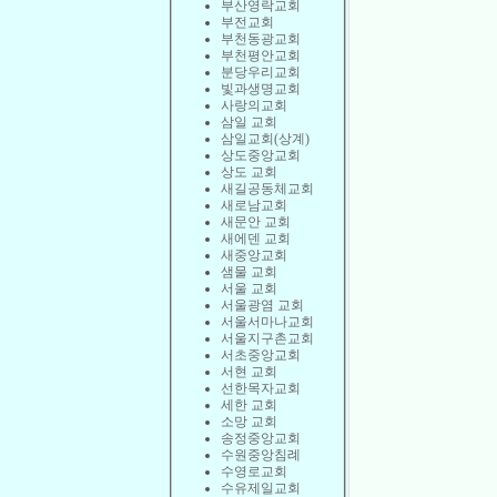
부산영락교회
부전교회
부천동광교회
부천평안교회
분당우리교회
빛과생명교회
사랑의교회
삼일 교회
삼일교회(상계)
상도중앙교회
상도 교회
새길공동체교회
새로남교회
새문안 교회
새에덴 교회
새중앙교회
샘물 교회
서울 교회
서울광염 교회
서울서마나교회
서울지구촌교회
서초중앙교회
서현 교회
선한목자교회
세한 교회
소망 교회
송정중앙교회
수원중앙침례
수영로교회
수유제일교회