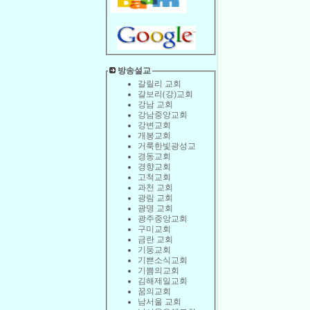
방송설교
갈릴리 교회
갈보리(강)교회
강남 교회
강남중앙교회
강변교회
개봉교회
거룩한빛광성교
경동교회
경향교회
고척교회
과천 교회
광림 교회
광명 교회
광주중앙교회
구미교회
금란 교회
기둥교회
기쁜소식교회
기쁨의교회
김해제일교회
꿈의교회
남서울 교회