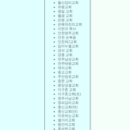
울산감리교회
유평교회
원일 교회
월광 교회
은평 교회
은혜와진리교회
이한규 목사
인천방주교회
인천 순복음
인천제2교회
임마누엘교회
장석 교회
장충 교회
전주남성교회
전주태평교회
제자교회
종교교회
주안장로교회
중문 교회
중앙성결교회
지구촌 교회
지구촌교회(조)
청주서남교회
청파감리교회
충신교회(박)
충신교회(안)
치유하는교회
캘거리교회
평안의교회
풍성한교회