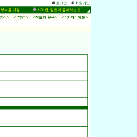
로그인
회원가입
,가정
시34편, 링컨이 좋아하는 말씀,응답,두려움
인터넷 설교 작
.파" >
< "하" >
<전도지 문구>
< "기타" 예화 >