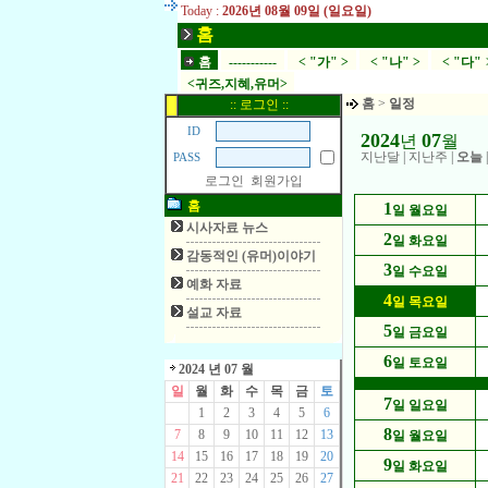
Today :
2026년 08월 09일 (일요일)
홈
홈
-----------
< "가" >
< "나" >
< "다" 
<귀즈,지혜,유머>
홈
>
일정
:: 로그인 ::
ID
2024
07
년
월
지난달
|
지난주
|
오늘
PASS
로그인
회원가입
홈
1
일 월요일
시사자료 뉴스
2
일 화요일
감동적인 (유머)이야기
3
일 수요일
예화 자료
4
일 목요일
설교 자료
5
일 금요일
6
일 토요일
2024 년 07 월
일
월
화
수
목
금
토
7
일 일요일
1
2
3
4
5
6
8
7
8
9
10
11
12
13
일 월요일
14
15
16
17
18
19
20
9
일 화요일
21
22
23
24
25
26
27