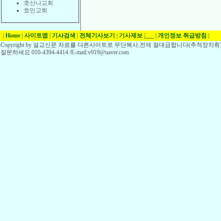
호산나교회
효민교회
|
Home
|
사이트맵
|
기사검색
|
전체기사보기
|
기사제보
|
___
|
개인정보 취급방침
|
Copyright by 설교신문 자료를 다른사이트로 무단복사,전제 절대금합니다(추적장치有)
질문하세요 010-4394-4414 /E-mail:v919@naver.com