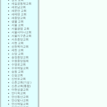
상도 교회
새길공동체교회
새로남교회
새문안 교회
새에덴 교회
새중앙교회
샘물 교회
서울 교회
서울광염 교회
서울서마나교회
서울지구촌교회
서초중앙교회
서현 교회
선한목자교회
세한 교회
소망 교회
송정중앙교회
수원중앙침례
수영로교회
수유제일교회
승동 교회
신길교회
신반포교회
신촌교회(기성 )
신촌교회(통합)
아현성결교회
안디옥교회
안산동산교회
안산빛나교회
안산제일교회